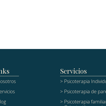
nks
Servicios
osotros
> Psicoterapia Individ
ervicios
> Psicoterapia de par
log
> Psicoterapia familia