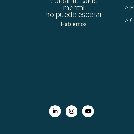
Cuidar tu salud
mental
> F
no puede esperar
> C
Hablemos