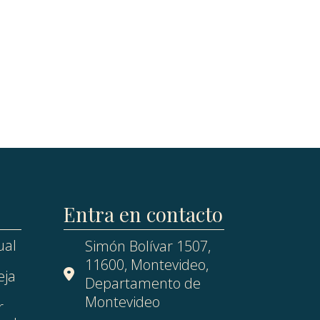
Entra en contacto
ual
Simón Bolívar 1507,
11600, Montevideo,
eja
Departamento de
Montevideo
r