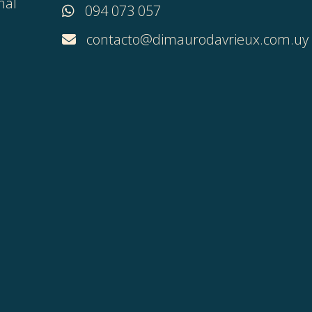
nal
094 073 057
contacto@dimaurodavrieux.com.uy