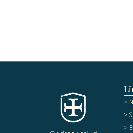
Li
> N
> S
> B