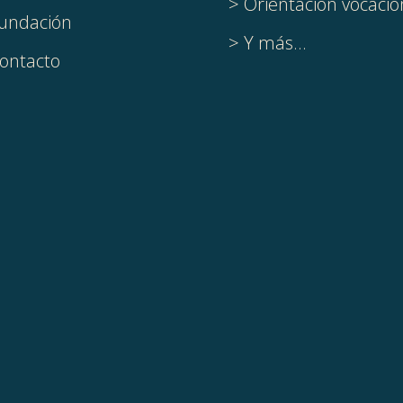
> Orientación vocacio
undación
> Y más...
ontacto