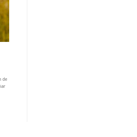
n de
iar