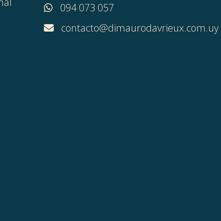
nal
094 073 057
contacto@dimaurodavrieux.com.uy