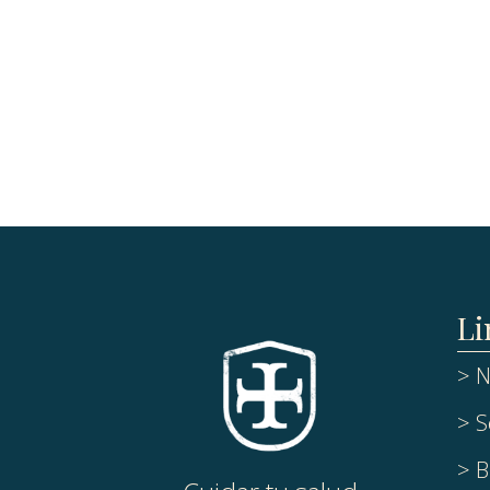
Li
> N
> S
> B