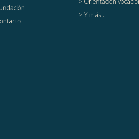
> Orientación vocacio
undación
> Y más...
ontacto