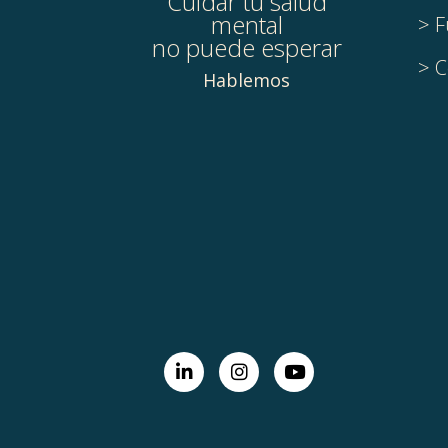
Cuidar tu salud
mental
> F
no puede esperar
> C
Hablemos