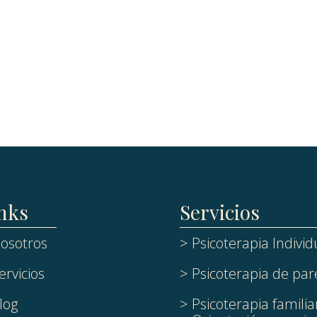
nks
Servicios
osotros
> Psicoterapia Individ
ervicios
> Psicoterapia de par
log
> Psicoterapia familia