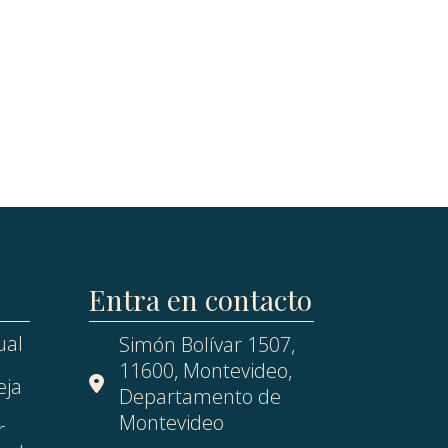
Entra en contacto
ual
Simón Bolívar 1507,
11600, Montevideo,
eja
Departamento de
Montevideo
r