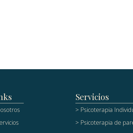
nks
Servicios
osotros
> Psicoterapia Individ
ervicios
> Psicoterapia de par