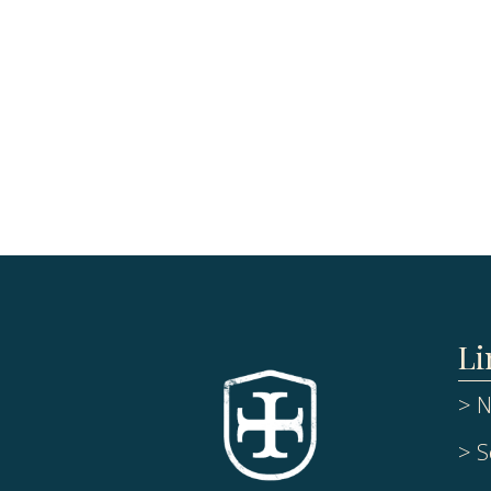
Li
> N
> S