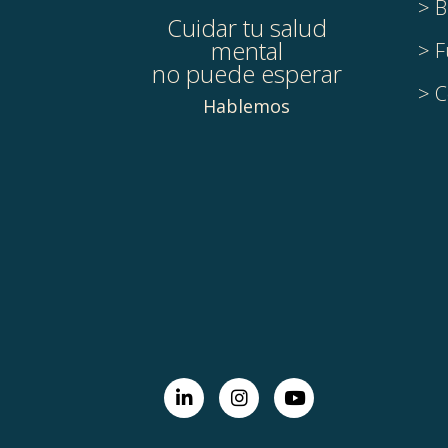
> B
Cuidar tu salud
mental
> F
no puede esperar
> C
Hablemos