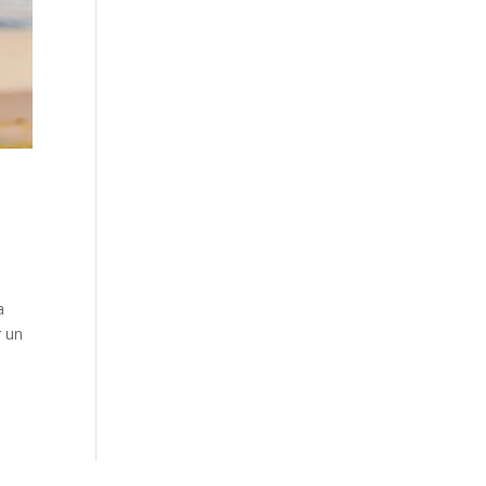
a
r un