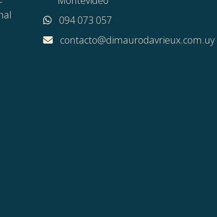
Montevideo
r
nal
094 073 057
contacto@dimaurodavrieux.com.uy