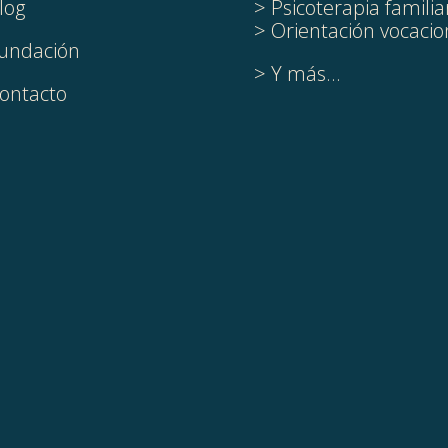
log
> Psicoterapia familia
> Orientación vocacio
undación
> Y más...
ontacto