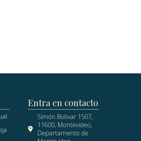
Entra en contacto
ual
Simón Bolívar 1507,
11600, Montevideo,
eja
Departamento de