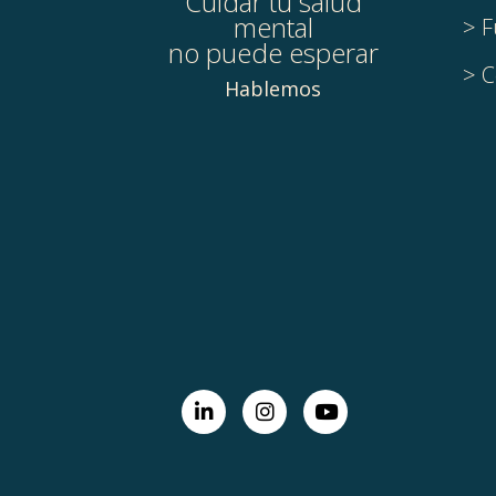
Cuidar tu salud
mental
> F
no puede esperar
> C
Hablemos