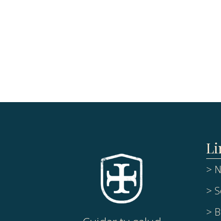
Li
> N
> S
> B