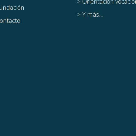
> Orientación vocacio
undación
> Y más...
ontacto