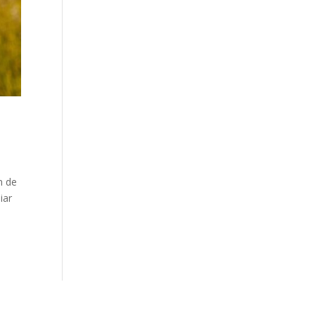
n de
iar