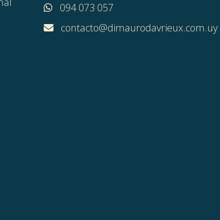
nal
094 073 057
contacto@dimaurodavrieux.com.uy