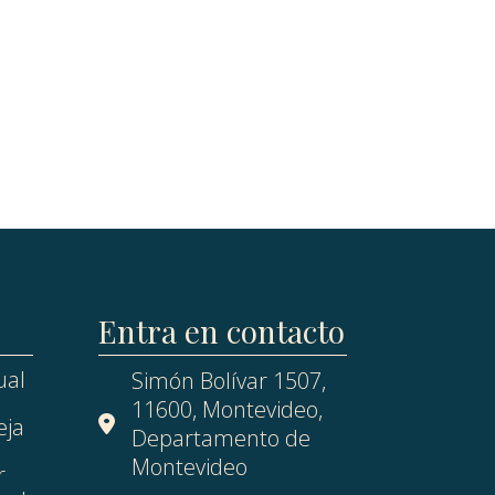
Entra en contacto
ual
Simón Bolívar 1507,
11600, Montevideo,
eja
Departamento de
Montevideo
r