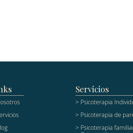
nks
Servicios
osotros
> Psicoterapia Individ
ervicios
> Psicoterapia de par
log
> Psicoterapia familia