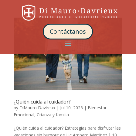
Contáctanos
¿Quién cuida al cuidador?
by
DiMauro Davireux
|
Jul 10, 2025
|
Bienestar
Emocional
,
Crianza y familia
¿Quién cuida al cuidador? Estrategias para disfrutar las
vacaciones sin burnout de Lic Amparo Martínez | 10