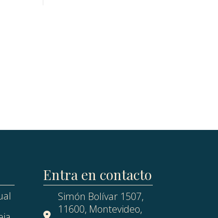
Entra en contacto
ual
Simón Bolívar 1507,
11600, Montevideo,
eja