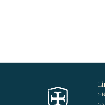
Li
> N
> S