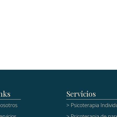
nks
Servicios
osotros
> Psicoterapia Individ
ervicios
> Psicoterapia de par